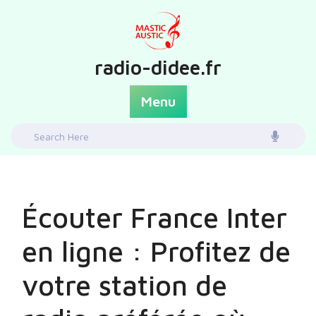
Skip
to
content
radio-didee.fr
Menu
Search
for:
Écouter France Inter
en ligne : Profitez de
votre station de