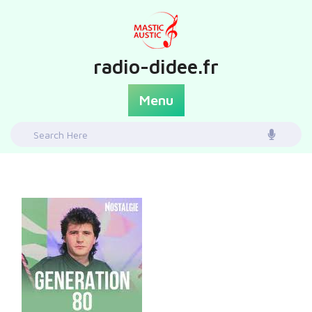
Skip
to
content
radio-didee.fr
Menu
Search
for: