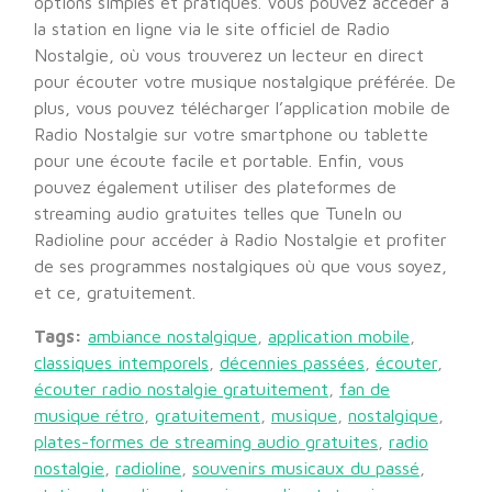
options simples et pratiques. Vous pouvez accéder à
la station en ligne via le site officiel de Radio
Nostalgie, où vous trouverez un lecteur en direct
pour écouter votre musique nostalgique préférée. De
plus, vous pouvez télécharger l’application mobile de
Radio Nostalgie sur votre smartphone ou tablette
pour une écoute facile et portable. Enfin, vous
pouvez également utiliser des plateformes de
streaming audio gratuites telles que TuneIn ou
Radioline pour accéder à Radio Nostalgie et profiter
de ses programmes nostalgiques où que vous soyez,
et ce, gratuitement.
Tags:
ambiance nostalgique
,
application mobile
,
classiques intemporels
,
décennies passées
,
écouter
,
écouter radio nostalgie gratuitement
,
fan de
musique rétro
,
gratuitement
,
musique
,
nostalgique
,
plates-formes de streaming audio gratuites
,
radio
nostalgie
,
radioline
,
souvenirs musicaux du passé
,