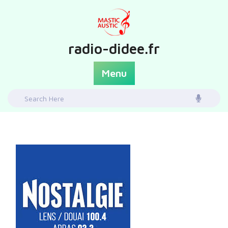
Skip
to
content
radio-didee.fr
Menu
Search
for: