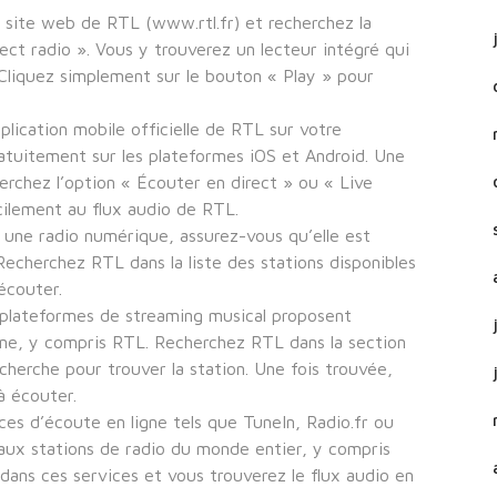
e site web de RTL (www.rtl.fr) et recherchez la
ect radio ». Vous y trouverez un lecteur intégré qui
. Cliquez simplement sur le bouton « Play » pour
plication mobile officielle de RTL sur votre
atuitement sur les plateformes iOS et Android. Une
cherchez l’option « Écouter en direct » ou « Live
cilement au flux audio de RTL.
une radio numérique, assurez-vous qu’elle est
 Recherchez RTL dans la liste des stations disponibles
écouter.
 plateformes de streaming musical proposent
gne, y compris RTL. Recherchez RTL dans la section
echerche pour trouver la station. Une fois trouvée,
à écouter.
ces d’écoute en ligne tels que TuneIn, Radio.fr ou
ux stations de radio du monde entier, y compris
ans ces services et vous trouverez le flux audio en