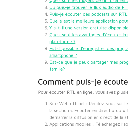
Quels sont les moyens de diffuser en d
Où puis-je trouver le flux audio de RT
Puis-je écouter des podcasts sur RTL
Quelle est la meilleure application pou
Y a-t-il une version gratuite disponibl
Quels sont les avantages d’écouter la 
plateforme ?
Est-il possible d’enregistrer des prog
smartphone ?
Est-ce que je peux partager mes pro
famille?
Comment puis-je écouter
Pour écouter RTL en ligne, vous avez plusie
Site Web officiel : Rendez-vous sur le
la section « Écouter en direct » ou « 
démarrer la diffusion en direct de la st
Applications mobiles : Téléchargez l’a