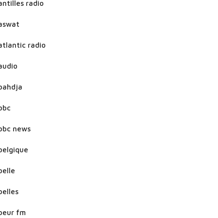
antilles radio
aswat
atlantic radio
audio
bahdja
bbc
bbc news
belgique
belle
belles
beur fm