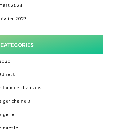
mars 2023
février 2023
CATEGORIES
2020
2direct
album de chansons
alger chaine 3
algerie
alouette