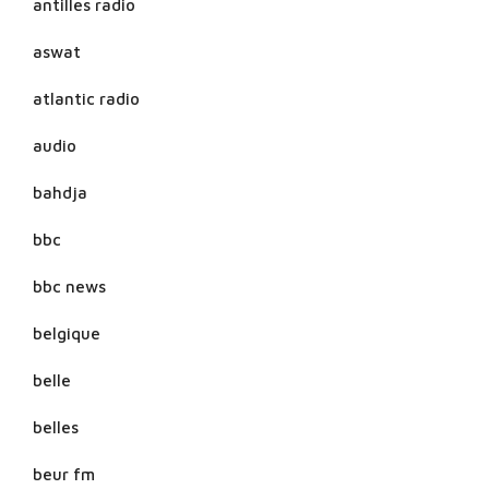
antilles radio
aswat
atlantic radio
audio
bahdja
bbc
bbc news
belgique
belle
belles
beur fm