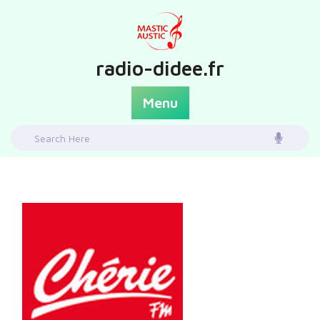
Skip
to
content
radio-didee.fr
Menu
Search
for: