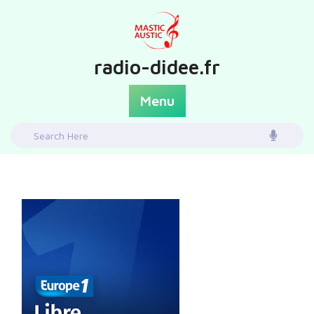
Skip
to
content
radio-didee.fr
Menu
Search
for: