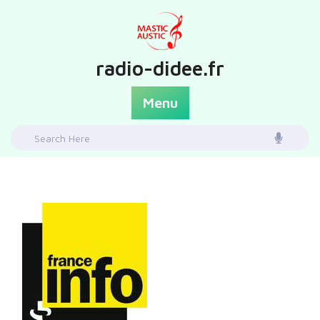
Skip
to
content
radio-didee.fr
Menu
Search
for: