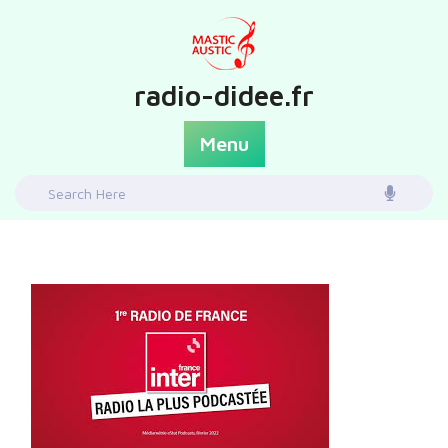
Skip
to
content
radio-didee.fr
Menu
Search
for: