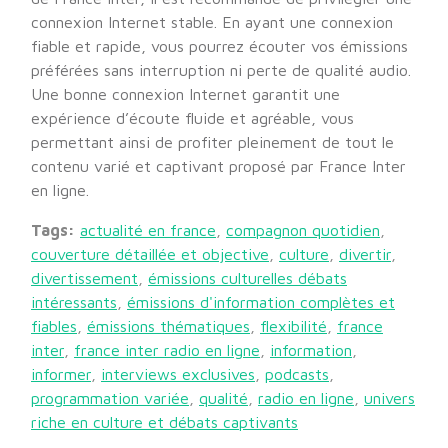
connexion Internet stable. En ayant une connexion
fiable et rapide, vous pourrez écouter vos émissions
préférées sans interruption ni perte de qualité audio.
Une bonne connexion Internet garantit une
expérience d’écoute fluide et agréable, vous
permettant ainsi de profiter pleinement de tout le
contenu varié et captivant proposé par France Inter
en ligne.
Tags:
actualité en france
,
compagnon quotidien
,
couverture détaillée et objective
,
culture
,
divertir
,
divertissement
,
émissions culturelles débats
intéressants
,
émissions d'information complètes et
fiables
,
émissions thématiques
,
flexibilité
,
france
inter
,
france inter radio en ligne
,
information
,
informer
,
interviews exclusives
,
podcasts
,
programmation variée
,
qualité
,
radio en ligne
,
univers
riche en culture et débats captivants