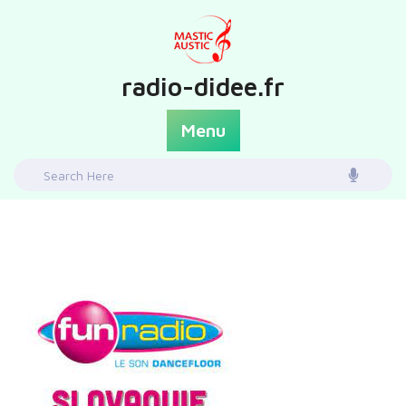
Skip
to
content
radio-didee.fr
Menu
Search
for: