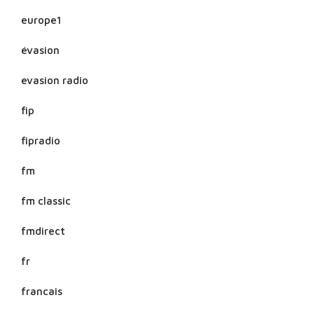
europe1
évasion
evasion radio
fip
fipradio
fm
fm classic
fmdirect
fr
francais