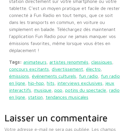
station directement sur votre smartphone ou votre
tablette. C’est un moyen pratique et facile de rester
connecté à Fun Radio en tout temps, que ce soit
dans les transports en commun, en voiture ou
simplement en balade. Téléchargez dès maintenant
l’application Fun Radio pour ne jamais manquer vos
émissions favorites, même lorsque vous êtes en
déplacement !
Tags:
animateurs
,
artistes renommés
,
classiques
,
concours excitants
,
divertissement
,
électro
,
émissions
,
événements culturels
,
fun radio
,
fun radio
en ligne
,
hip-hop
,
hits
,
interviews exclusives
,
jeux
interactifs
,
musique
,
pop
,
potins du spectacle
,
radio
en ligne
,
station
,
tendances musicales
Laisser un commentaire
Votre adresse e-mail ne sera pas publiée.
Les champs