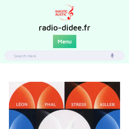
Skip
to
content
radio-didee.fr
Menu
Search
for: