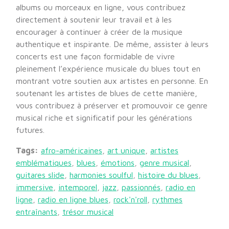
albums ou morceaux en ligne, vous contribuez
directement à soutenir leur travail et à les
encourager à continuer à créer de la musique
authentique et inspirante. De même, assister à leurs
concerts est une façon formidable de vivre
pleinement l’expérience musicale du blues tout en
montrant votre soutien aux artistes en personne. En
soutenant les artistes de blues de cette manière,
vous contribuez à préserver et promouvoir ce genre
musical riche et significatif pour les générations
futures.
Tags:
afro-américaines
,
art unique
,
artistes
emblématiques
,
blues
,
émotions
,
genre musical
,
guitares slide
,
harmonies soulful
,
histoire du blues
,
immersive
,
intemporel
,
jazz
,
passionnés
,
radio en
ligne
,
radio en ligne blues
,
rock'n'roll
,
rythmes
entraînants
,
trésor musical