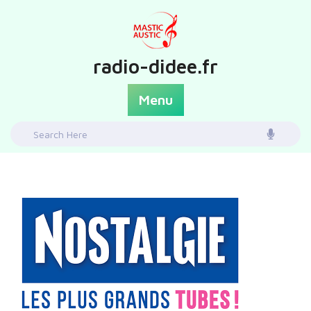
Skip
to
content
radio-didee.fr
Menu
Search
for: