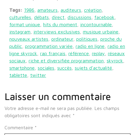
Tags:
1986
,
amateurs
,
auditeurs
,
création
,
culturelles
,
débats
,
direct
,
discussions
,
facebook
,
format unique
,
hits du moment
,
incontournable
,
instagram
,
interviews exclusives
,
musique urbaine
,
nouveaux artistes
,
ordinateur
,
politiques
,
proche du
public
,
programmation variée
,
radio en ligne
,
radio en
ligne skyrock
,
rap français
,
référence
,
replay
,
réseaux
sociaux
,
riche et diversifiée programmation
,
skyrock
,
smartphone
,
sociales
,
succès
,
sujets d'actualité
,
tablette
,
twitter
Laisser un commentaire
Votre adresse e-mail ne sera pas publiée.
Les champs
obligatoires sont indiqués avec
*
Commentaire
*