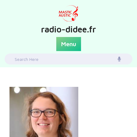
Skip
to
content
radio-didee.fr
Menu
Search
for: