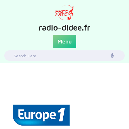
Skip
to
content
radio-didee.fr
Menu
Search
for: