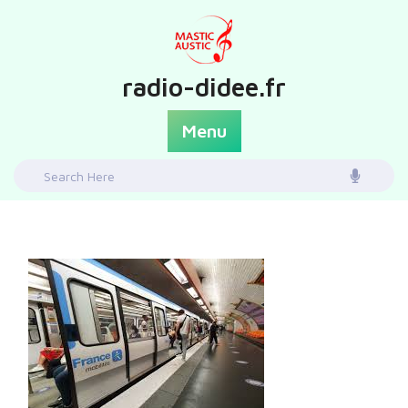
Skip
to
content
radio-didee.fr
Menu
Search
for: