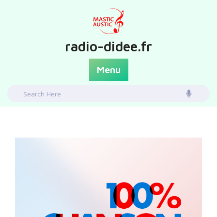
Skip
to
content
radio-didee.fr
Menu
Search
for: