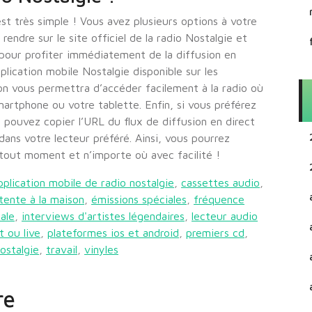
est très simple ! Vous avez plusieurs options à votre
endre sur le site officiel de la radio Nostalgie et
 pour profiter immédiatement de la diffusion en
plication mobile Nostalgie disponible sur les
on vous permettra d’accéder facilement à la radio où
artphone ou votre tablette. Enfin, si vous préférez
s pouvez copier l’URL du flux de diffusion en direct
 dans votre lecteur préféré. Ainsi, vous pourrez
tout moment et n’importe où avec facilité !
pplication mobile de radio nostalgie
,
cassettes audio
,
tente à la maison
,
émissions spéciales
,
fréquence
ale
,
interviews d'artistes légendaires
,
lecteur audio
t ou live
,
plateformes ios et android
,
premiers cd
,
ostalgie
,
travail
,
vinyles
re