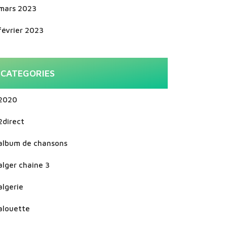
mars 2023
février 2023
CATEGORIES
2020
2direct
album de chansons
alger chaine 3
algerie
alouette