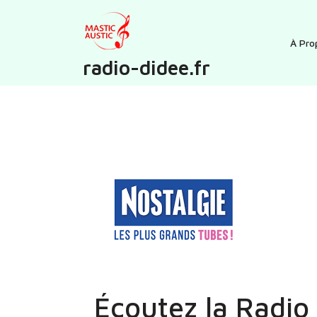
Skip
to
content
À Pro
radio-didee.fr
Écoutez la Radio