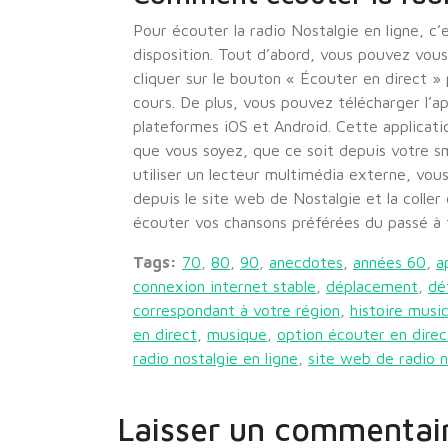
Pour écouter la radio Nostalgie en ligne, c’
disposition. Tout d’abord, vous pouvez vous r
cliquer sur le bouton « Écouter en direct »
cours. De plus, vous pouvez télécharger l’ap
plateformes iOS et Android. Cette applicati
que vous soyez, que ce soit depuis votre sm
utiliser un lecteur multimédia externe, vou
depuis le site web de Nostalgie et la coller
écouter vos chansons préférées du passé à 
Tags:
70
,
80
,
90
,
anecdotes
,
années 60
,
a
connexion internet stable
,
déplacement
,
dé
correspondant à votre région
,
histoire music
en direct
,
musique
,
option écouter en direc
radio nostalgie en ligne
,
site web de radio n
Laisser un commentai