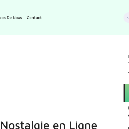
S
pos De Nous
Contact
f
 Nostalgie en Ligne