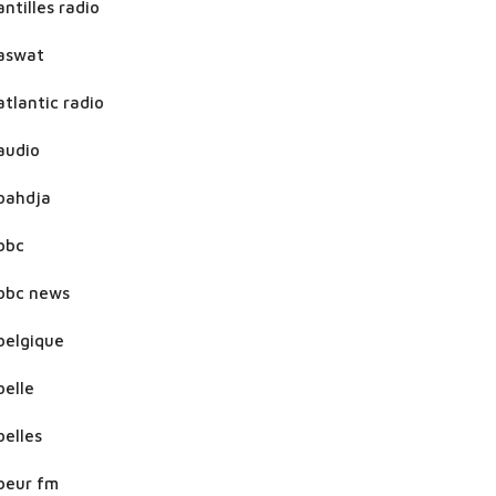
antilles radio
aswat
atlantic radio
audio
bahdja
bbc
bbc news
belgique
belle
belles
beur fm