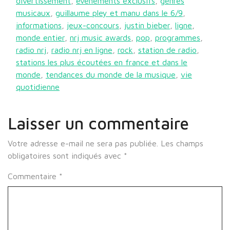
divertissement
,
événements exclusifs
,
genres
musicaux
,
guillaume pley et manu dans le 6/9
,
informations
,
jeux-concours
,
justin bieber
,
ligne
,
monde entier
,
nrj music awards
,
pop
,
programmes
,
radio nrj
,
radio nrj en ligne
,
rock
,
station de radio
,
stations les plus écoutées en france et dans le
monde
,
tendances du monde de la musique
,
vie
quotidienne
Laisser un commentaire
Votre adresse e-mail ne sera pas publiée.
Les champs
obligatoires sont indiqués avec
*
Commentaire
*