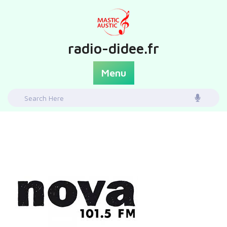
Skip
to
content
radio-didee.fr
Menu
Search
for: