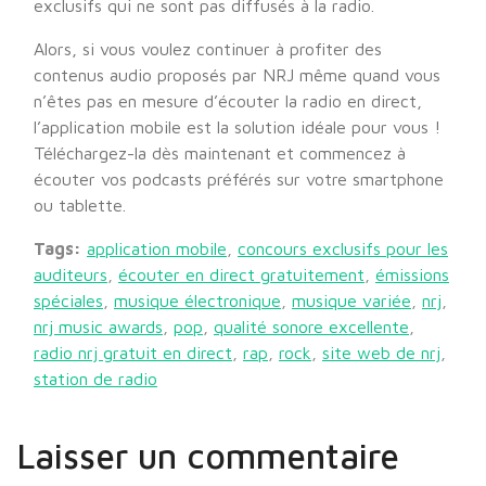
exclusifs qui ne sont pas diffusés à la radio.
Alors, si vous voulez continuer à profiter des
contenus audio proposés par NRJ même quand vous
n’êtes pas en mesure d’écouter la radio en direct,
l’application mobile est la solution idéale pour vous !
Téléchargez-la dès maintenant et commencez à
écouter vos podcasts préférés sur votre smartphone
ou tablette.
Tags:
application mobile
,
concours exclusifs pour les
auditeurs
,
écouter en direct gratuitement
,
émissions
spéciales
,
musique électronique
,
musique variée
,
nrj
,
nrj music awards
,
pop
,
qualité sonore excellente
,
radio nrj gratuit en direct
,
rap
,
rock
,
site web de nrj
,
station de radio
Laisser un commentaire