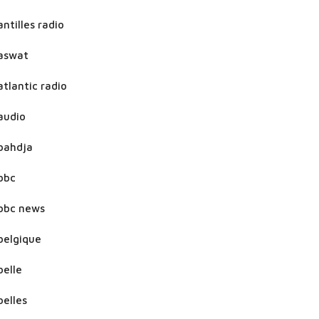
antilles radio
aswat
atlantic radio
audio
bahdja
bbc
bbc news
belgique
belle
belles