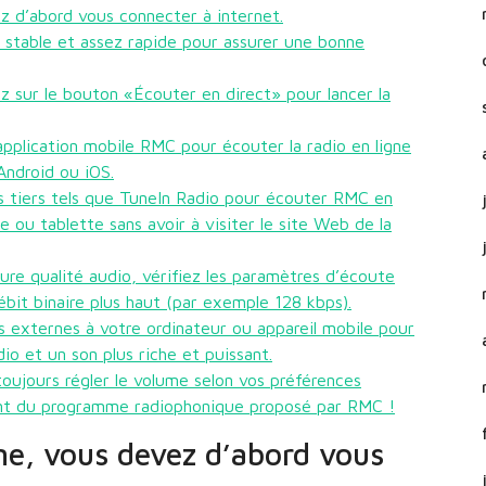
z d’abord vous connecter à internet.
 stable et assez rapide pour assurer une bonne
z sur le bouton «Écouter en direct» pour lancer la
pplication mobile RMC pour écouter la radio en ligne
Android ou iOS.
es tiers tels que TuneIn Radio pour écouter RMC en
e ou tablette sans avoir à visiter le site Web de la
eure qualité audio, vérifiez les paramètres d’écoute
ébit binaire plus haut (par exemple 128 kbps).
s externes à votre ordinateur ou appareil mobile pour
o et un son plus riche et puissant.
toujours régler le volume selon vos préférences
ment du programme radiophonique proposé par RMC !
ne, vous devez d’abord vous