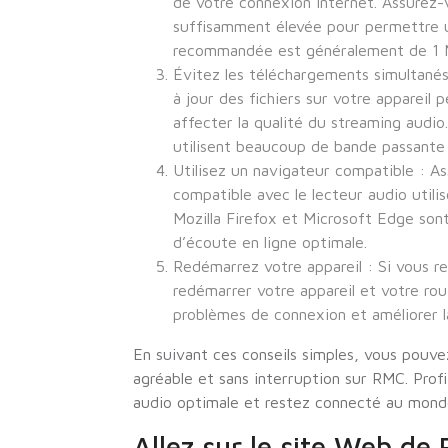
de votre connexion internet. Assurez-
suffisamment élevée pour permettre u
recommandée est généralement de 1 M
Évitez les téléchargements simultanés
à jour des fichiers sur votre appareil
affecter la qualité du streaming audio.
utilisent beaucoup de bande passante
Utilisez un navigateur compatible : A
compatible avec le lecteur audio util
Mozilla Firefox et Microsoft Edge s
d’écoute en ligne optimale.
Redémarrez votre appareil : Si vous r
redémarrer votre appareil et votre rou
problèmes de connexion et améliorer la
En suivant ces conseils simples, vous pouve
agréable et sans interruption sur RMC. Prof
audio optimale et restez connecté au mond
Allez sur le site Web de