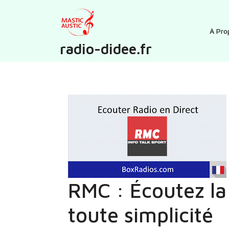
Skip
to
content
À Pro
radio-didee.fr
RMC : Écoutez la 
toute simplicité