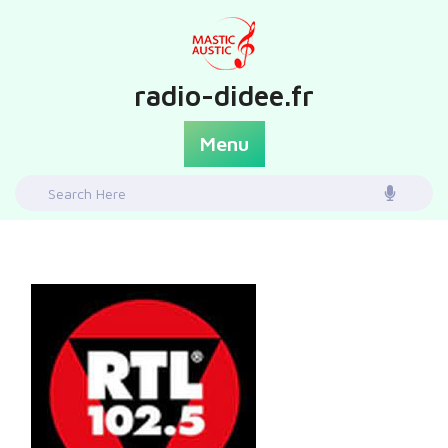
Skip
to
content
radio-didee.fr
Menu
Search
for: