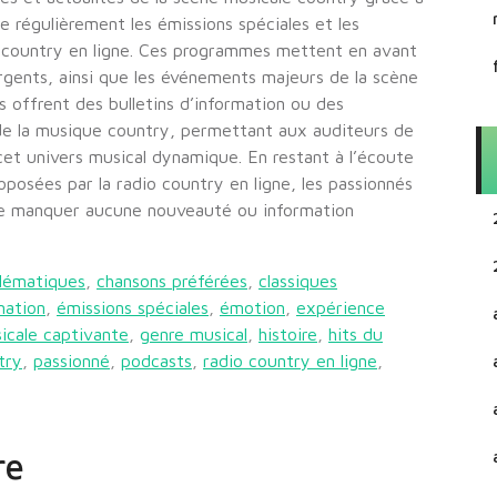
re régulièrement les émissions spéciales et les
o country en ligne. Ces programmes mettent en avant
ergents, ainsi que les événements majeurs de la scène
s offrent des bulletins d’information ou des
e la musique country, permettant aux auditeurs de
 cet univers musical dynamique. En restant à l’écoute
oposées par la radio country en ligne, les passionnés
ne manquer aucune nouveauté ou information
blématiques
,
chansons préférées
,
classiques
mation
,
émissions spéciales
,
émotion
,
expérience
icale captivante
,
genre musical
,
histoire
,
hits du
try
,
passionné
,
podcasts
,
radio country en ligne
,
re