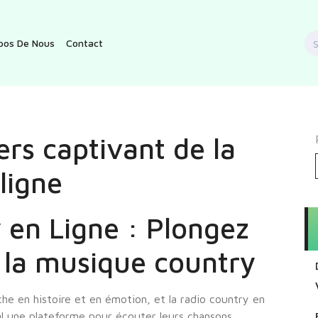
S
pos De Nous
Contact
f
rs captivant de la
ligne
 en Ligne : Plongez
e la musique country
he en histoire et en émotion, et la radio country en
al une plateforme pour écouter leurs chansons