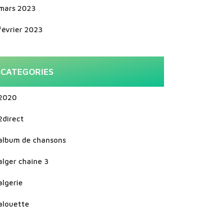
mars 2023
février 2023
CATEGORIES
2020
2direct
album de chansons
alger chaine 3
algerie
alouette