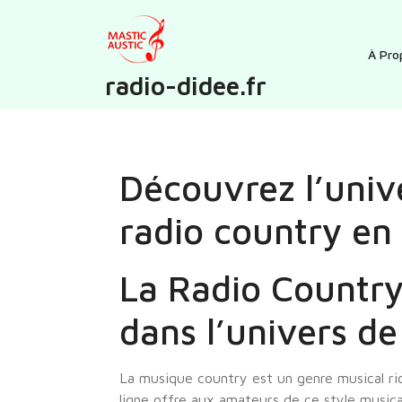
Skip
to
content
À Pro
radio-didee.fr
Découvrez l’unive
radio country en 
La Radio Country
dans l’univers d
La musique country est un genre musical ric
ligne offre aux amateurs de ce style music