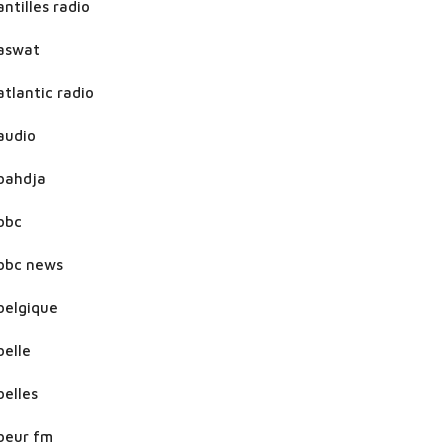
antilles radio
aswat
atlantic radio
audio
bahdja
bbc
bbc news
belgique
belle
belles
beur fm