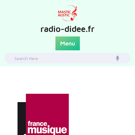
Skip
to
content
radio-didee.fr
Menu
Search
for: