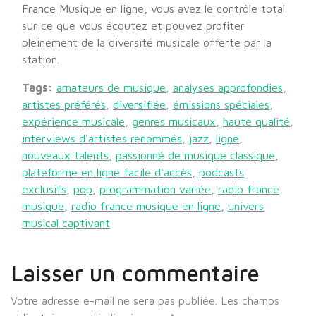
France Musique en ligne, vous avez le contrôle total
sur ce que vous écoutez et pouvez profiter
pleinement de la diversité musicale offerte par la
station.
Tags:
amateurs de musique
,
analyses approfondies
,
artistes préférés
,
diversifiée
,
émissions spéciales
,
expérience musicale
,
genres musicaux
,
haute qualité
,
interviews d'artistes renommés
,
jazz
,
ligne
,
nouveaux talents
,
passionné de musique classique
,
plateforme en ligne facile d'accès
,
podcasts
exclusifs
,
pop
,
programmation variée
,
radio france
musique
,
radio france musique en ligne
,
univers
musical captivant
Laisser un commentaire
Votre adresse e-mail ne sera pas publiée.
Les champs