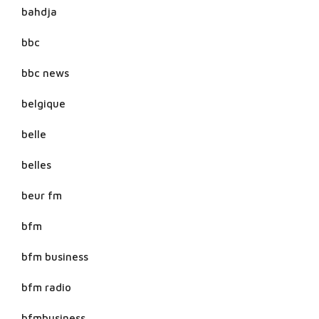
bahdja
bbc
bbc news
belgique
belle
belles
beur fm
bfm
bfm business
bfm radio
bfmbusiness