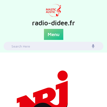
Skip
to
content
radio-didee.fr
Menu
Search
for: