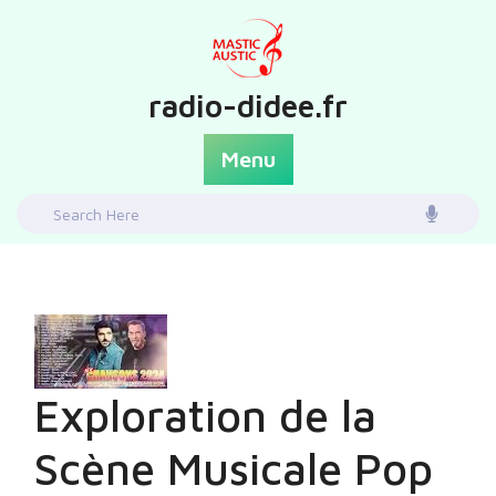
Skip
to
content
radio-didee.fr
Menu
Search
for:
Exploration de la
Scène Musicale Pop