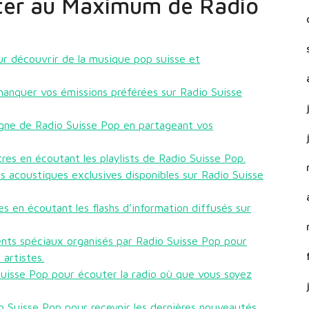
iter au Maximum de Radio
ur découvrir de la musique pop suisse et
anquer vos émissions préférées sur Radio Suisse
igne de Radio Suisse Pop en partageant vos
res en écoutant les playlists de Radio Suisse Pop.
s acoustiques exclusives disponibles sur Radio Suisse
s en écoutant les flashs d’information diffusés sur
nts spéciaux organisés par Radio Suisse Pop pour
artistes.
 Suisse Pop pour écouter la radio où que vous soyez
o Suisse Pop pour recevoir les dernières nouveautés