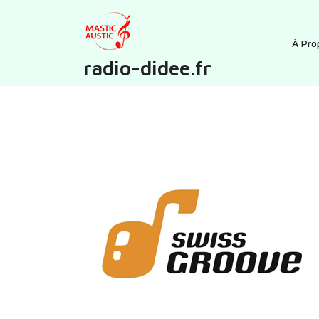
Skip
to
content
À Pro
radio-didee.fr