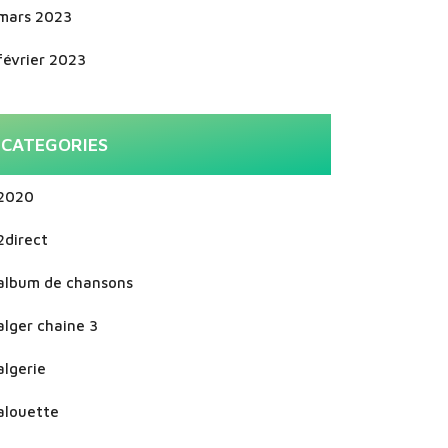
mars 2023
février 2023
CATEGORIES
2020
2direct
album de chansons
alger chaine 3
algerie
alouette