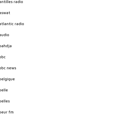
antilles radio
aswat
atlantic radio
audio
bahdja
bbc
bbc news
belgique
belle
belles
beur fm