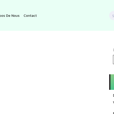
S
pos De Nous
Contact
f