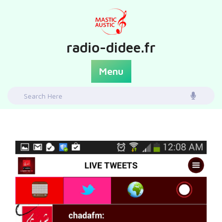
Skip
to
content
radio-didee.fr
Menu
Search
for: