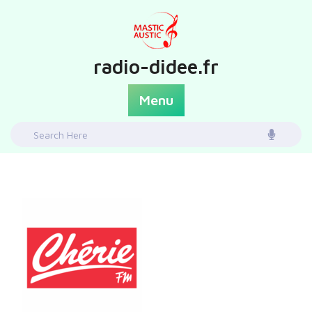
Skip
to
content
radio-didee.fr
Menu
Search
for: