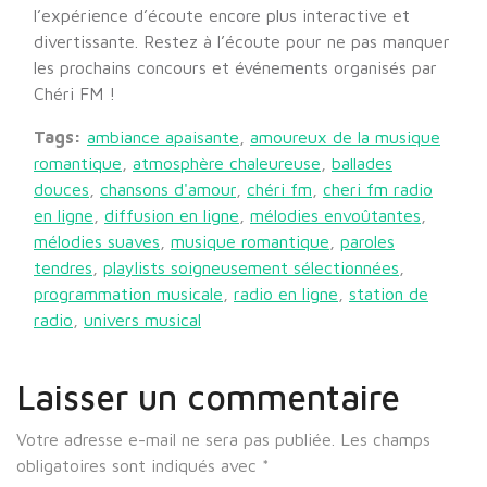
l’expérience d’écoute encore plus interactive et
divertissante. Restez à l’écoute pour ne pas manquer
les prochains concours et événements organisés par
Chéri FM !
Tags:
ambiance apaisante
,
amoureux de la musique
romantique
,
atmosphère chaleureuse
,
ballades
douces
,
chansons d'amour
,
chéri fm
,
cheri fm radio
en ligne
,
diffusion en ligne
,
mélodies envoûtantes
,
mélodies suaves
,
musique romantique
,
paroles
tendres
,
playlists soigneusement sélectionnées
,
programmation musicale
,
radio en ligne
,
station de
radio
,
univers musical
Laisser un commentaire
Votre adresse e-mail ne sera pas publiée.
Les champs
obligatoires sont indiqués avec
*