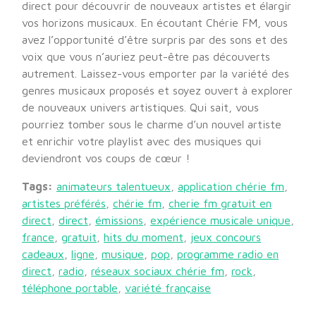
direct pour découvrir de nouveaux artistes et élargir
vos horizons musicaux. En écoutant Chérie FM, vous
avez l’opportunité d’être surpris par des sons et des
voix que vous n’auriez peut-être pas découverts
autrement. Laissez-vous emporter par la variété des
genres musicaux proposés et soyez ouvert à explorer
de nouveaux univers artistiques. Qui sait, vous
pourriez tomber sous le charme d’un nouvel artiste
et enrichir votre playlist avec des musiques qui
deviendront vos coups de cœur !
Tags:
animateurs talentueux
,
application chérie fm
,
artistes préférés
,
chérie fm
,
cherie fm gratuit en
direct
,
direct
,
émissions
,
expérience musicale unique
,
france
,
gratuit
,
hits du moment
,
jeux concours
cadeaux
,
ligne
,
musique
,
pop
,
programme radio en
direct
,
radio
,
réseaux sociaux chérie fm
,
rock
,
téléphone portable
,
variété française