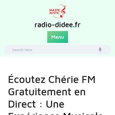
Skip
to
content
radio-didee.fr
Menu
Search
for:
Écoutez Chérie FM
Gratuitement en
Direct : Une