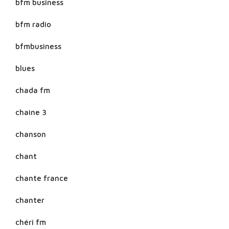
bfm business
bfm radio
bfmbusiness
blues
chada fm
chaine 3
chanson
chant
chante france
chanter
chéri fm