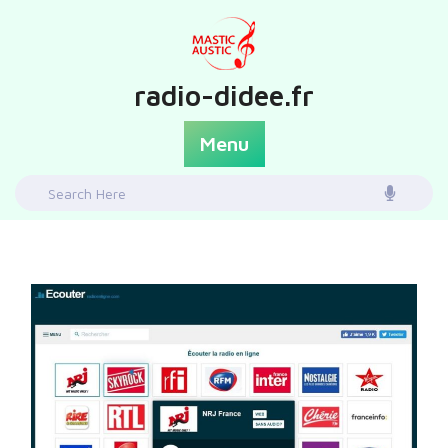
Skip
to
content
radio-didee.fr
Menu
Search
for: