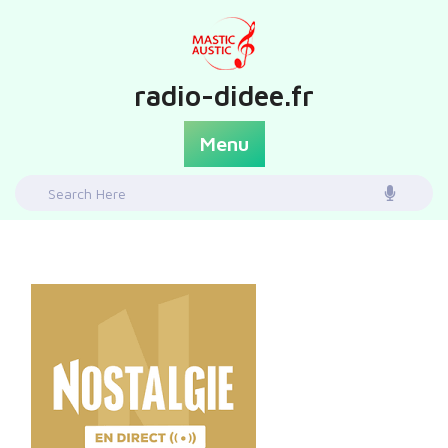
Skip
to
content
radio-didee.fr
Menu
Search
for: