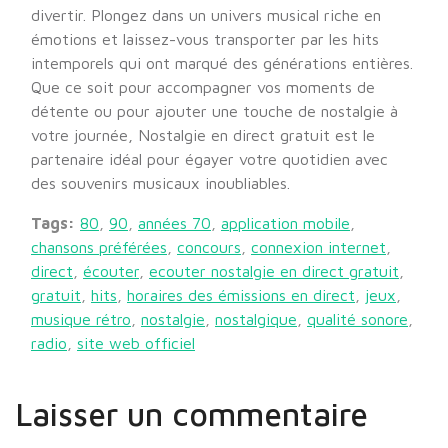
divertir. Plongez dans un univers musical riche en
émotions et laissez-vous transporter par les hits
intemporels qui ont marqué des générations entières.
Que ce soit pour accompagner vos moments de
détente ou pour ajouter une touche de nostalgie à
votre journée, Nostalgie en direct gratuit est le
partenaire idéal pour égayer votre quotidien avec
des souvenirs musicaux inoubliables.
Tags:
80
,
90
,
années 70
,
application mobile
,
chansons préférées
,
concours
,
connexion internet
,
direct
,
écouter
,
ecouter nostalgie en direct gratuit
,
gratuit
,
hits
,
horaires des émissions en direct
,
jeux
,
musique rétro
,
nostalgie
,
nostalgique
,
qualité sonore
,
radio
,
site web officiel
Laisser un commentaire