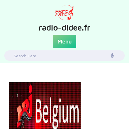
Skip
to
content
radio-didee.fr
Menu
Search
for: