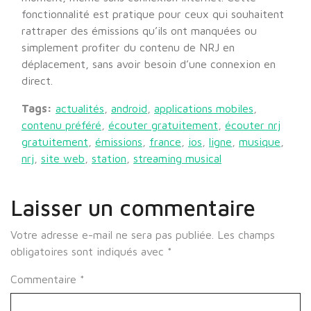
fonctionnalité est pratique pour ceux qui souhaitent
rattraper des émissions qu’ils ont manquées ou
simplement profiter du contenu de NRJ en
déplacement, sans avoir besoin d’une connexion en
direct.
Tags:
actualités
,
android
,
applications mobiles
,
contenu préféré
,
écouter gratuitement
,
écouter nrj
gratuitement
,
émissions
,
france
,
ios
,
ligne
,
musique
,
nrj
,
site web
,
station
,
streaming musical
Laisser un commentaire
Votre adresse e-mail ne sera pas publiée.
Les champs
obligatoires sont indiqués avec
*
Commentaire
*