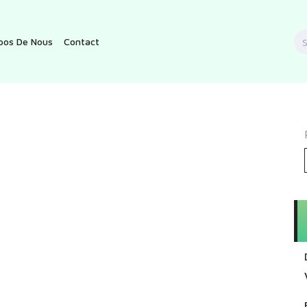
S
pos De Nous
Contact
f