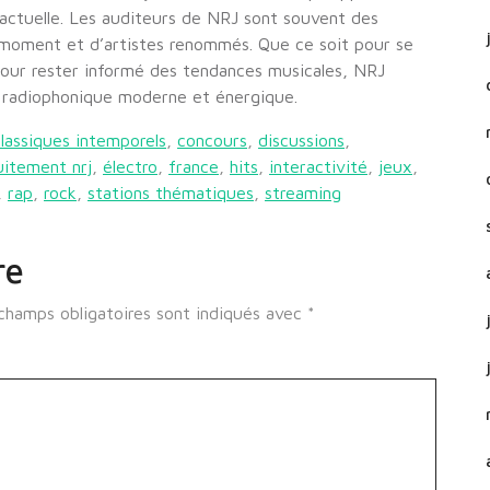
ctuelle. Les auditeurs de NRJ sont souvent des
 moment et d’artistes renommés. Que ce soit pour se
 pour rester informé des tendances musicales, NRJ
e radiophonique moderne et énergique.
classiques intemporels
,
concours
,
discussions
,
uitement nrj
,
électro
,
france
,
hits
,
interactivité
,
jeux
,
,
rap
,
rock
,
stations thématiques
,
streaming
re
champs obligatoires sont indiqués avec
*