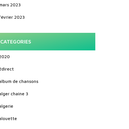
mars 2023
février 2023
CATEGORIES
2020
2direct
album de chansons
alger chaine 3
algerie
alouette