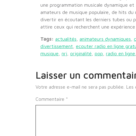
une programmation musicale dynamique et a
amateurs de musique populaire, de hits du
divertir en écoutant les derniers tubes ou
attire ceux qui recherchent une expérienc
Tags:
actualités
,
animateurs dynamiques
,
divertissement
,
ecouter radio en ligne grat
musique
,
nrj
,
originalité
,
pop
,
radio en ligne
Laisser un commentai
Votre adresse e-mail ne sera pas publiée.
Les 
Commentaire
*