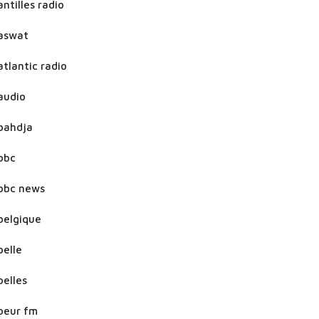
antilles radio
aswat
atlantic radio
audio
bahdja
bbc
bbc news
belgique
belle
belles
beur fm