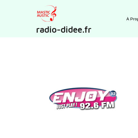
Skip
to
content
À Pro
radio-didee.fr