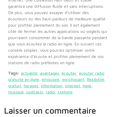
Internet. Une connexion haut débit et stable
garantira une diffusion fluide et sans interruptions.
De plus, vous pouvez essayer d’utiliser des
écouteurs ou des haut-parleurs de meilleure qualité
pour profiter pleinement du son. Il est également
utile de fermer les autres applications ou onglets qui
pourraient consommer de la bande passante pendant
que vous écoutez la radio en ligne. En suivant ces
conseils simples, vous pourrez optimiser votre
expérience d’écoute et profiter pleinement de vos
stations de radio préférées en ligne.
Tags:
actualité
,
avantages
,
écouter
,
ecouter radio
gratuite en ligne
,
émissions
,
enrichissant
,
flexibilité
,
gratuit
,
horaires
,
information
,
internet
,
ligne
,
musique
,
podcasts
,
radio
,
stations
Laisser un commentaire