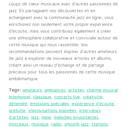
coups de cœur musicaux avec d’autres passionnés de
jazz. En partageant vos découvertes et en
échangeant avec la communauté jazz en ligne, vous
enrichissez non seulement votre propre expérience
d’écoute, mais vous contribuez également à créer
une atmosphère collaborative et conviviale autour de
cette musique qui nous rassemble. Vos
recommandations peuvent inspirer d’autres amateurs
de jazz à explorer de nouveaux artistes et albums,
créant ainsi un réseau d’échange et de partage
précieux pour tous les passionnés de cette musique
emblématique.
Tags:
amateurs
,
ambiances
,
artistes
,
charme musical
intemporel
,
classique
,
concerts live
,
créativité
,
détendre
,
émissions spéciales
,
expérience d'écoute
,
gratuite
,
improvisations inspirées
,
interviews
d'artistes
,
jazz
,
ligne
,
mélodies envoûtantes
,
morceaux
,
musique
,
radio
,
smooth jazz
,
stations
,