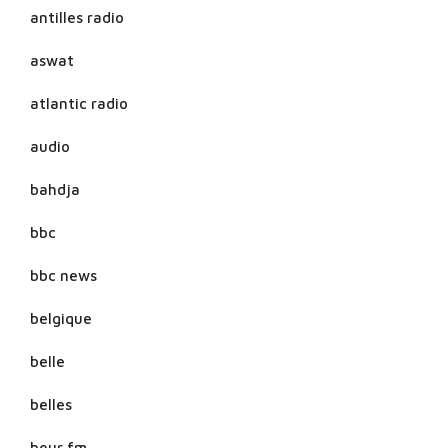
antilles radio
aswat
atlantic radio
audio
bahdja
bbc
bbc news
belgique
belle
belles
beur fm