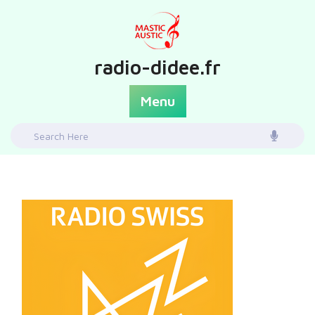
Skip
to
content
radio-didee.fr
Menu
Search
for: