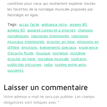
condition pour ceux qui souhaitent explorer toutes
les facettes de la nostalgie musicale proposée par
Nostalgie en ligne.
Tags:
accès facile
,
ambiance rétro
,
années 80
,
années 90
,
appareil connecté à internet
,
chansons
nostalgiques
,
classiques intemporels
,
classiques
musicaux intemporels
,
écouter en ligne
,
émissions en
différé
,
émotions
,
événements spéciaux
,
expérience
d'écoute fluide
,
musique
,
nostalgie
,
nostalgie
ecouter en ligne
,
nostalgie musicale
,
podcasts
,
publicités intrusives
,
radio
,
soirées entre amis
,
souvenirs
Laisser un commentaire
Votre adresse e-mail ne sera pas publiée.
Les champs
obligatoires sont indiqués avec
*