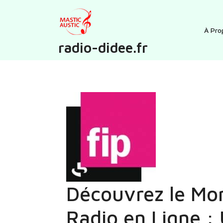
Skip
to
content
À Pro
radio-didee.fr
Découvrez le Mo
Radio en Ligne :