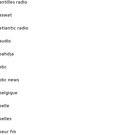
antilles radio
aswat
atlantic radio
audio
bahdja
bbc
bbc news
belgique
belle
belles
beur fm