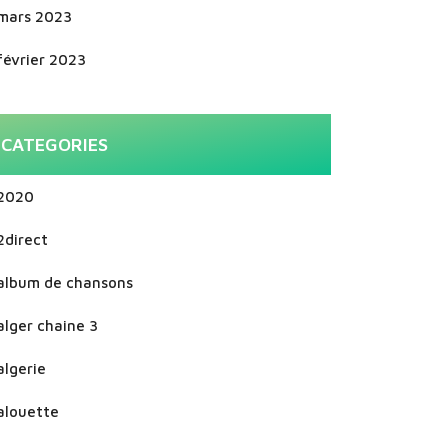
mars 2023
février 2023
CATEGORIES
2020
2direct
album de chansons
alger chaine 3
algerie
alouette