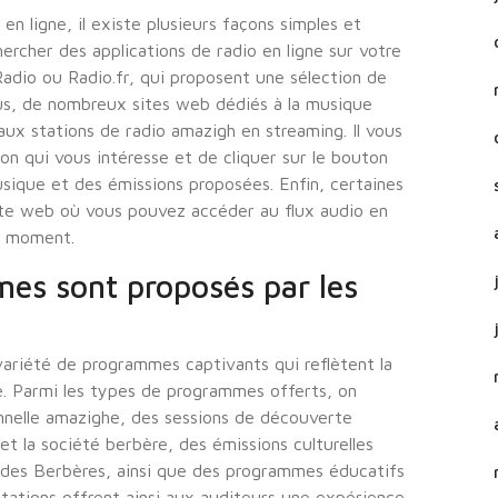
n ligne, il existe plusieurs façons simples et
rcher des applications de radio en ligne sur votre
adio ou Radio.fr, qui proposent une sélection de
lus, de nombreux sites web dédiés à la musique
ux stations de radio amazigh en streaming. Il vous
tion qui vous intéresse et de cliquer sur le bouton
usique et des émissions proposées. Enfin, certaines
site web où vous pouvez accéder au flux audio en
t moment.
es sont proposés par les
variété de programmes captivants qui reflètent la
re. Parmi les types de programmes offerts, on
nnelle amazighe, des sessions de découverte
 et la société berbère, des émissions culturelles
ns des Berbères, ainsi que des programmes éducatifs
stations offrent ainsi aux auditeurs une expérience