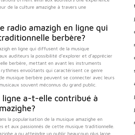
ur de la culture amazighe à travers une
de radio amazigh en ligne qui
traditionnelle berbère?
mazigh en ligne qui diffusent de la musique
aux auditeurs la possibilité d’explorer et d’apprécier
nelle berbère, mettant en avant les instruments
es rythmes envoûtants qui caractérisent ce genre
s de musique berbère peuvent se connecter avec leurs
s musicaux souvent méconnus du grand public.
ligne a-t-elle contribué à
amazighe?
 dans la popularisation de la musique amazighe en
s et aux passionnés de cette musique traditionnelle.
azighe a pu atteindre un public beaucoup plus large,