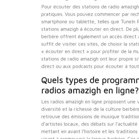
Pour écouter des stations de radio amazigh e
pratiques. Vous pouvez commencer par reche
smartphone ou tablette, telles que TuneIn R
stations amazigh à écouter en direct. De p
berbère offrent également un accès direct a
suffit de visiter ces sites, de choisir la sta
« écouter en direct » pour profiter de la m
stations de radio amazigh ont leur propre 
direct ou aux podcasts pour écouter à tou
Quels types de programm
radios amazigh en ligne?
Les radios amazigh en ligne proposent une 
diversité et la richesse de la culture berbè
retrouve des émissions de musique traditio
d’artistes locaux, des débats sur l’actualité
mettant en avant l’histoire et les traditio
visant à promouvoir la langue berbère. Ces 