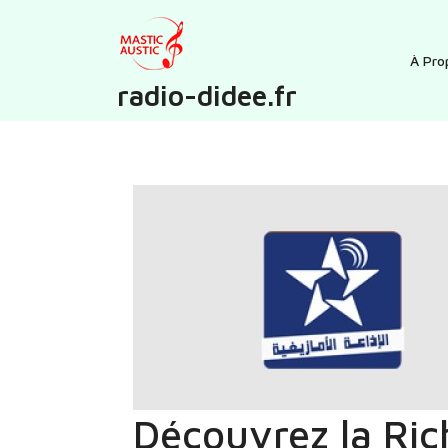
Skip
to
content
À Pro
radio-didee.fr
Découvrez la Ric