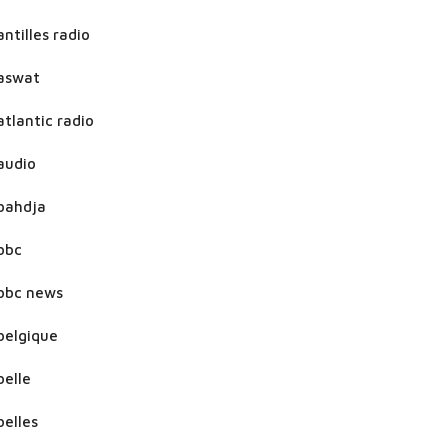
antilles radio
aswat
atlantic radio
audio
bahdja
bbc
bbc news
belgique
belle
belles