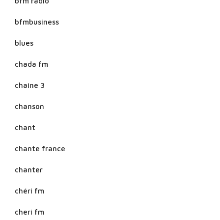
bfm radio
bfmbusiness
blues
chada fm
chaine 3
chanson
chant
chante france
chanter
chéri fm
cheri fm