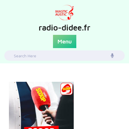
Skip
to
content
radio-didee.fr
Menu
Search
for: