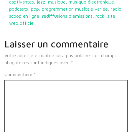
captivantes
,
jazz
,
musique
,
musique électronique
,
podcasts
,
pop
,
programmation musicale variée
,
radio
scoop en ligne
,
rediffusions d'émissions
,
rock
,
site
web officiel
Laisser un commentaire
Votre adresse e-mail ne sera pas publiée.
Les champs
obligatoires sont indiqués avec
*
Commentaire
*