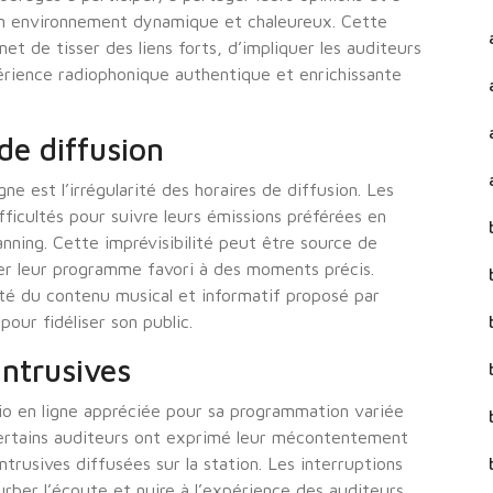
i un environnement dynamique et chaleureux. Cette
et de tisser des liens forts, d’impliquer les auditeurs
rience radiophonique authentique et enrichissante
 de diffusion
ne est l’irrégularité des horaires de diffusion. Les
fficultés pour suivre leurs émissions préférées en
nning. Cette imprévisibilité peut être source de
er leur programme favori à des moments précis.
té du contenu musical et informatif proposé par
our fidéliser son public.
intrusives
dio en ligne appréciée pour sa programmation variée
ertains auditeurs ont exprimé leur mécontentement
ntrusives diffusées sur la station. Les interruptions
rber l’écoute et nuire à l’expérience des auditeurs.