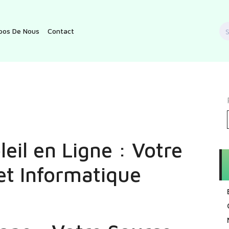
S
pos De Nous
Contact
f
eil en Ligne : Votre
et Informatique