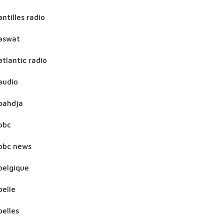
antilles radio
aswat
atlantic radio
audio
bahdja
bbc
bbc news
belgique
belle
belles