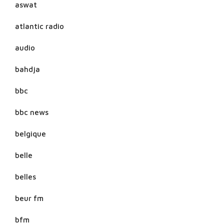
aswat
atlantic radio
audio
bahdja
bbc
bbc news
belgique
belle
belles
beur fm
bfm