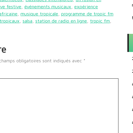
ive festive
,
événements musicaux
,
expérience
fricaine
,
musique tropicale
,
programme de tropic fm
tropicaux
,
salsa
,
station de radio en ligne
,
tropic fm
,
re
champs obligatoires sont indiqués avec
*