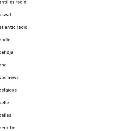
antilles radio
aswat
atlantic radio
audio
bahdja
bbc
bbc news
belgique
belle
belles
beur fm