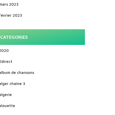
mars 2023
février 2023
CATEGORIES
2020
2direct
album de chansons
alger chaine 3
algerie
alouette