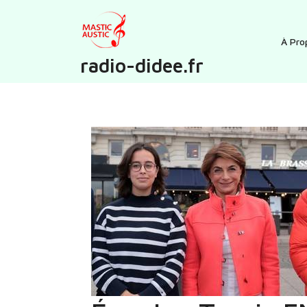
Skip
to
content
À Pro
radio-didee.fr