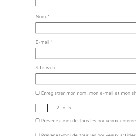
Nom
*
E-mail
*
Site web
Enregistrer mon nom, mon e-mail et mon si
−
2
=
5
Prévenez-moi de tous les nouveaux comment
Prévenez-moi de tous les nouveaux articles 