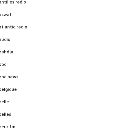
antilles radio
aswat
atlantic radio
audio
bahdja
bbc
bbc news
belgique
belle
belles
beur fm