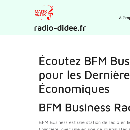
Skip
to
content
À Pro
radio-didee.fr
Écoutez BFM Busi
pour les Dernière
Économiques
BFM Business Rad
BFM Business est une station de radio en li
financière. Avec une équipe de journalistes 