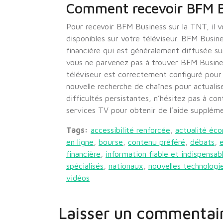
Comment recevoir BFM B
Pour recevoir BFM Business sur la TNT, il v
disponibles sur votre téléviseur. BFM Busi
financière qui est généralement diffusée sur
vous ne parvenez pas à trouver BFM Busines
téléviseur est correctement configuré pour
nouvelle recherche de chaînes pour actualise
difficultés persistantes, n’hésitez pas à con
services TV pour obtenir de l’aide suppléme
Tags:
accessibilité renforcée
,
actualité éc
en ligne
,
bourse
,
contenu préféré
,
débats
,
financière
,
information fiable et indispensab
spécialisés
,
nationaux
,
nouvelles technologi
vidéos
Laisser un commentai