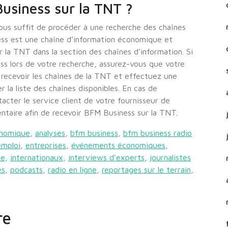
usiness sur la TNT ?
ous suffit de procéder à une recherche des chaînes
ness est une chaîne d’information économique et
 la TNT dans la section des chaînes d’information. Si
s lors de votre recherche, assurez-vous que votre
 recevoir les chaînes de la TNT et effectuez une
r la liste des chaînes disponibles. En cas de
tacter le service client de votre fournisseur de
ntaire afin de recevoir BFM Business sur la TNT.
onomique
,
analyses
,
bfm business
,
bfm business radio
emploi
,
entreprises
,
événements économiques
,
le
,
internationaux
,
interviews d'experts
,
journalistes
es
,
podcasts
,
radio en ligne
,
reportages sur le terrain
,
re