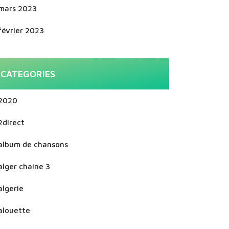
mars 2023
février 2023
CATEGORIES
2020
2direct
album de chansons
alger chaine 3
algerie
alouette