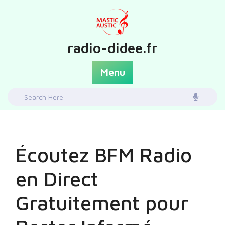
Skip
to
content
radio-didee.fr
Menu
Search
for:
Écoutez BFM Radio
en Direct
Gratuitement pour