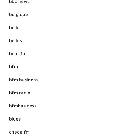
bbc news
belgique
belle
belles
beur fm
bfm
bfm business
bfm radio
bfmbusiness
blues
chada fm