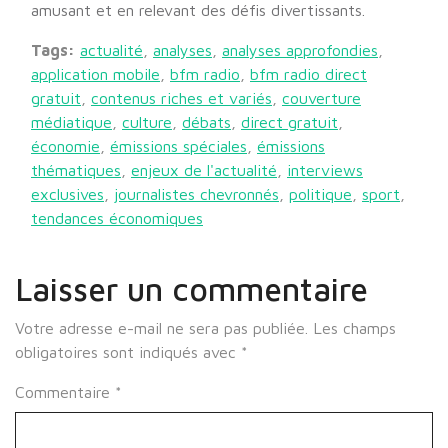
amusant et en relevant des défis divertissants.
Tags:
actualité
,
analyses
,
analyses approfondies
,
application mobile
,
bfm radio
,
bfm radio direct
gratuit
,
contenus riches et variés
,
couverture
médiatique
,
culture
,
débats
,
direct gratuit
,
économie
,
émissions spéciales
,
émissions
thématiques
,
enjeux de l'actualité
,
interviews
exclusives
,
journalistes chevronnés
,
politique
,
sport
,
tendances économiques
Laisser un commentaire
Votre adresse e-mail ne sera pas publiée.
Les champs
obligatoires sont indiqués avec
*
Commentaire
*