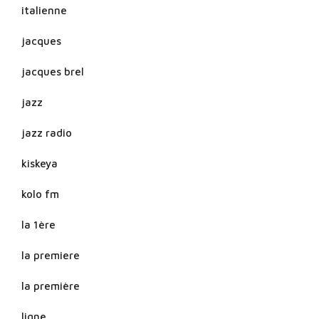
italienne
jacques
jacques brel
jazz
jazz radio
kiskeya
kolo fm
la 1ère
la premiere
la première
ligne