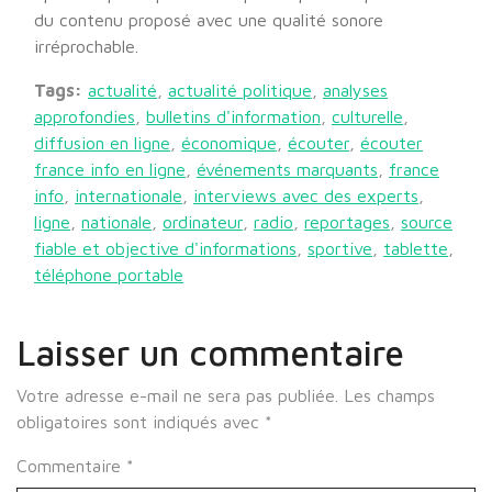
du contenu proposé avec une qualité sonore
irréprochable.
Tags:
actualité
,
actualité politique
,
analyses
approfondies
,
bulletins d'information
,
culturelle
,
diffusion en ligne
,
économique
,
écouter
,
écouter
france info en ligne
,
événements marquants
,
france
info
,
internationale
,
interviews avec des experts
,
ligne
,
nationale
,
ordinateur
,
radio
,
reportages
,
source
fiable et objective d'informations
,
sportive
,
tablette
,
téléphone portable
Laisser un commentaire
Votre adresse e-mail ne sera pas publiée.
Les champs
obligatoires sont indiqués avec
*
Commentaire
*