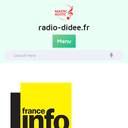
Skip
to
content
radio-didee.fr
Menu
Search
for: