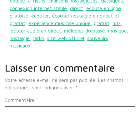
dédiée
,
artistes
,
chansons nostalgiques
,
classiques
,
connexion internet stable
,
direct
,
écoute en ligne
gratuite
,
écouter
,
écouter nostalgie en direct et
gratuit
,
expérience musicale unique
,
gratuit
,
hits
,
lecteur audio en direct
,
mélodies du passé
,
musique
,
nostalgie
,
radio
,
site web officiel
,
souvenirs
musicaux
Laisser un commentaire
Votre adresse e-mail ne sera pas publiée.
Les champs
obligatoires sont indiqués avec
*
Commentaire
*