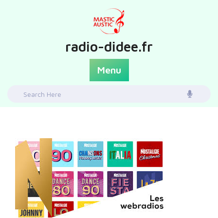
Skip
to
content
radio-didee.fr
Menu
Search
for: