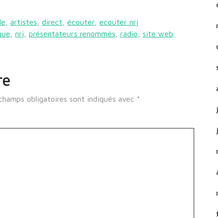
le
,
artistes
,
direct
,
écouter
,
ecouter nrj
que
,
nrj
,
présentateurs renommés
,
radio
,
site web
re
champs obligatoires sont indiqués avec
*