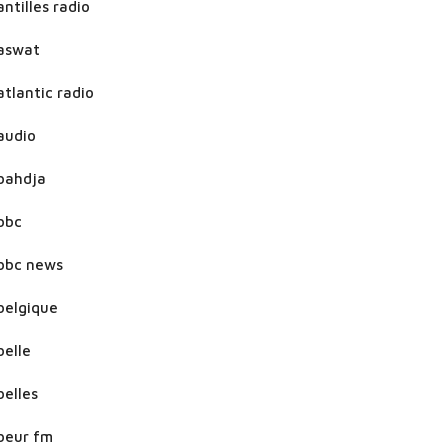
antilles radio
aswat
atlantic radio
audio
bahdja
bbc
bbc news
belgique
belle
belles
beur fm