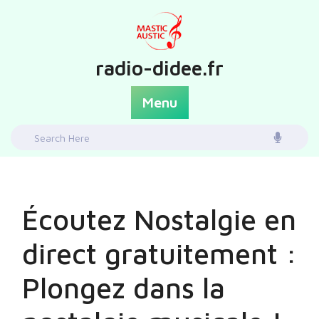
Skip
to
content
radio-didee.fr
Menu
Search
for:
Écoutez Nostalgie en
direct gratuitement :
Plongez dans la