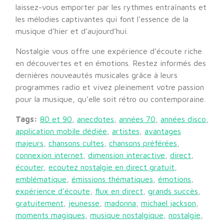
laissez-vous emporter par les rythmes entraînants et
les mélodies captivantes qui font l’essence de la
musique d’hier et d’aujourd’hui.
Nostalgie vous offre une expérience d’écoute riche
en découvertes et en émotions. Restez informés des
dernières nouveautés musicales grâce à leurs
programmes radio et vivez pleinement votre passion
pour la musique, qu’elle soit rétro ou contemporaine.
Tags:
80 et 90
,
anecdotes
,
années 70
,
années disco
,
application mobile dédiée
,
artistes
,
avantages
majeurs
,
chansons cultes
,
chansons préférées
,
connexion internet
,
dimension interactive
,
direct
,
écouter
,
ecoutez nostalgie en direct gratuit
,
emblématique
,
émissions thématiques
,
émotions
,
expérience d'écoute
,
flux en direct
,
grands succès
,
gratuitement
,
jeunesse
,
madonna
,
michael jackson
,
moments magiques
,
musique nostalgique
,
nostalgie
,