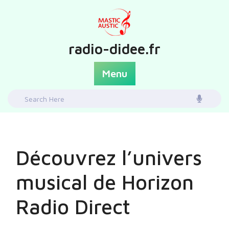
Skip
to
content
radio-didee.fr
Menu
Search
for:
Découvrez l’univers
musical de Horizon
Radio Direct