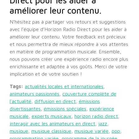
Direct pour les aider à
améliorer leur contenu.
N’hésitez pas à partager vos retours et suggestions
avec l’équipe d’Horizon Radio Direct pour les aider à
améliorer leur contenu. Votre feedback est précieux
et nous permettra de mieux répondre à vos attentes
en matière de programmation musicale. Ensemble,
nous pouvons créer une expérience radio encore plus
enrichissante et adaptée à vos goûts. Merci de votre
implication et de votre soutien !
Tags:
actualités locales et internationales
,
animateurs passionnés
,
couverture complète de
l'actualité
,
diffusion en direct
,
émissions
divertissantes
,
émissions spéciales
,
expérience
musicale
,
experts musicaux
,
horizon radio direct
,
interagir avec les animateurs en direct
,
jazz
,
musique
,
musique classique
,
musique variée
,
pop
,
programmation variée
,
programme de la journée
,