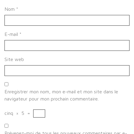
Nom
*
E-mail
*
Site web
Enregistrer mon nom, mon e-mail et mon site dans le
navigateur pour mon prochain commentaire.
cinq
×
5
=
Prévenez-moi de tous les nouveaux commentaires par e-